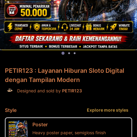
PETIR123 : Layanan Hiburan Sloto Digital
dengan Tampilan Modern
Designed and sold by
PETIR123
Style
Explore more styles
Poster
Heavy poster paper, semigloss finish