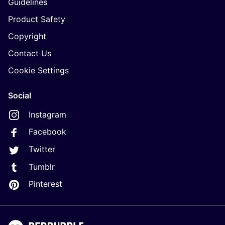
Guidelines
Product Safety
Copyright
Contact Us
Cookie Settings
Social
Instagram
Facebook
Twitter
Tumblr
Pinterest