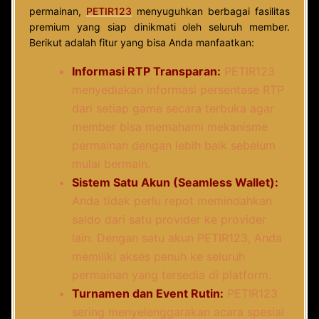
permainan,
PETIR123
menyuguhkan berbagai fasilitas
premium yang siap dinikmati oleh seluruh member.
Berikut adalah fitur yang bisa Anda manfaatkan:
Informasi RTP Transparan:
PETIR123
menyediakan informasi persentase RTP
dari setiap game secara terbuka agar
member bisa memahami mekanisme
permainan dengan lebih baik sebelum
mulai bermain.
Sistem Satu Akun (Seamless Wallet):
Anda tidak perlu repot memindahkan
saldo dari satu provider ke provider
lain. Dengan satu akun PETIR123, Anda
memiliki akses penuh ke seluruh
permainan yang tersedia di platform.
Turnamen dan Event Rutin:
PETIR123
sering menyelenggarakan acara spesial