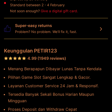
Standard between 2 - 4 February
Not soon enough?
Give a digital gift card.
Super-easy returns
Problem? No problem. We’ll fix it, fast.
Keunggulan PETIR123
4.99 (1949 reviews)
Menang Berapapun Dibayar Lunas Tanpa Kendala
Pilihan Game Slot Sangat Lengkap & Gacor.
Layanan Customer Service 24 Jam & Responsif.
Tersedia Banyak Sekali Bonus Harian Maupun
Mingguan
Proses Deposit dan Withdraw Cepat