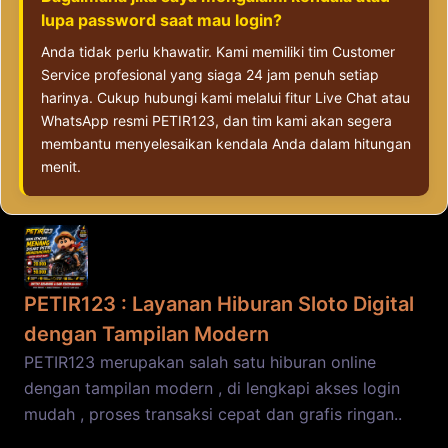
lupa password saat mau login?
Anda tidak perlu khawatir. Kami memiliki tim Customer
Service profesional yang siaga 24 jam penuh setiap
harinya. Cukup hubungi kami melalui fitur Live Chat atau
WhatsApp resmi PETIR123, dan tim kami akan segera
membantu menyelesaikan kendala Anda dalam hitungan
menit.
PETIR123 : Layanan Hiburan Sloto Digital
dengan Tampilan Modern
PETIR123 merupakan salah satu hiburan online
dengan tampilan modern , di lengkapi akses login
mudah , proses transaksi cepat dan grafis ringan..