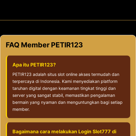
FAQ Member PETIR123
Apa itu PETIR123?
PETIR123 adalah situs slot online akses termudah dan
terpercaya di Indonesia. Kami menyediakan platform
taruhan digital dengan keamanan tingkat tinggi dan
server yang sangat stabil, memastikan pengalaman
bermain yang nyaman dan menguntungkan bagi setiap
member.
Bagaimana cara melakukan Login Slot777 di