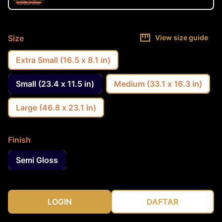
Size
View size guide
Extra Small (16.5 x 8.1 in)
Small (23.4 x 11.5 in)
Medium (33.1 x 16.3 in)
Large (46.8 x 23.1 in)
Finish
Semi Gloss
LOGIN
DAFTAR