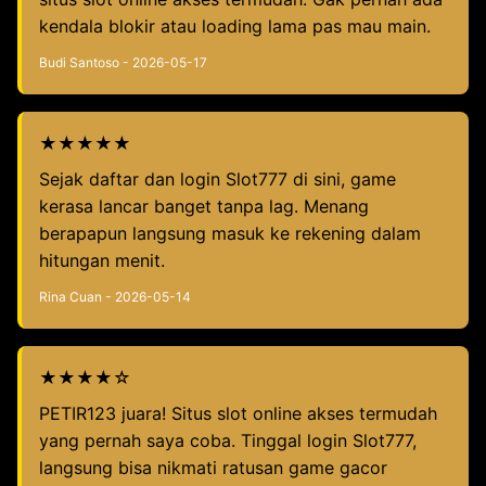
kendala blokir atau loading lama pas mau main.
Budi Santoso - 2026-05-17
★★★★★
Sejak daftar dan login Slot777 di sini, game
kerasa lancar banget tanpa lag. Menang
berapapun langsung masuk ke rekening dalam
hitungan menit.
Rina Cuan - 2026-05-14
★★★★☆
PETIR123 juara! Situs slot online akses termudah
yang pernah saya coba. Tinggal login Slot777,
langsung bisa nikmati ratusan game gacor