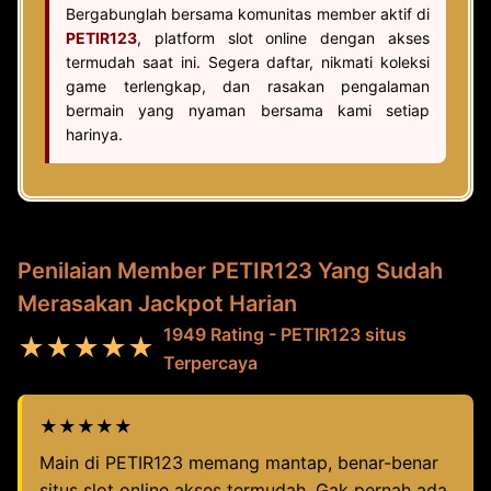
Bergabunglah bersama komunitas member aktif di
PETIR123
, platform slot online dengan akses
termudah saat ini. Segera daftar, nikmati koleksi
game terlengkap, dan rasakan pengalaman
bermain yang nyaman bersama kami setiap
harinya.
Penilaian Member PETIR123 Yang Sudah
Merasakan Jackpot Harian
1949 Rating - PETIR123 situs
★★★★★
Terpercaya
★★★★★
Main di PETIR123 memang mantap, benar-benar
situs slot online akses termudah. Gak pernah ada