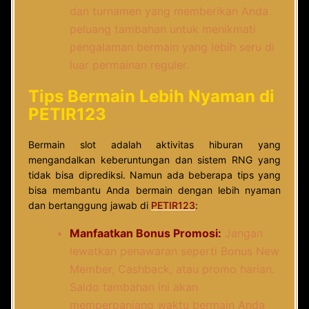
dan turnamen yang memberikan Anda
peluang tambahan untuk menikmati
pengalaman bermain yang lebih seru di
luar permainan reguler.
Tips Bermain Lebih Nyaman di
PETIR123
Bermain slot adalah aktivitas hiburan yang
mengandalkan keberuntungan dan sistem RNG yang
tidak bisa diprediksi. Namun ada beberapa tips yang
bisa membantu Anda bermain dengan lebih nyaman
dan bertanggung jawab di
PETIR123
:
Manfaatkan Bonus Promosi:
Jangan
lewatkan penawaran seperti Bonus New
Member, Cashback, atau promo harian.
Saldo tambahan ini akan
memperpanjang waktu bermain Anda