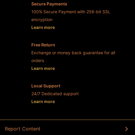
Secure Payments
100% Secure Payment with 256-bit SSL
encryption
Learn more
- opens in new PETIR123 LINK or tab
Free Return
Exchange or money back guarantee for all
orders
Learn more
- opens in new PETIR123 LINK or tab
Local Support
24/7 Dedicated support
Learn more
- opens in new PETIR123 LINK or tab
Report Content