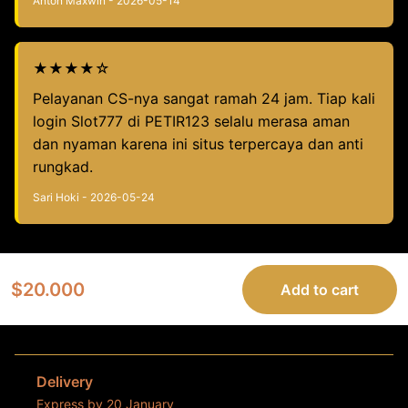
Anton Maxwin - 2026-05-14
★★★★☆
Pelayanan CS-nya sangat ramah 24 jam. Tiap kali
login Slot777 di PETIR123 selalu merasa aman
dan nyaman karena ini situs terpercaya dan anti
rungkad.
Sari Hoki - 2026-05-24
$20.000
Add to cart
Delivery
Express by 20 January